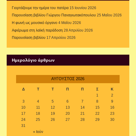
Γιορτάζουμε την ημέρα του πατέρα
15 Ιουνίου 2026
Παρουσίαση βιβλίου Γιώργου Παναγιωτακόπουλου
25 Μαΐου 2026
Η φωνή ως μουσικό όργανο
4 Μαΐου 2026
Αφιέρωμα στη λαϊκή παράδοση
28 Απριλίου 2026
Παρουσίαση βιβλίου
17 Απριλίου 2026
Ημερολόγιο άρθρων
ΑΎΓΟΥΣΤΟΣ 2026
Δ
Τ
Τ
Π
Π
Σ
Κ
1
2
3
4
5
6
7
8
9
10
11
12
13
14
15
16
17
18
19
20
21
22
23
24
25
26
27
28
29
30
31
« Ιούν