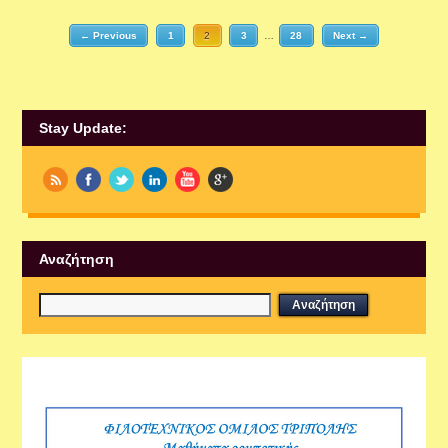
← Previous
1
2
3
…
28
Next →
Stay Update:
Αναζήτηση
Εργαστήρια