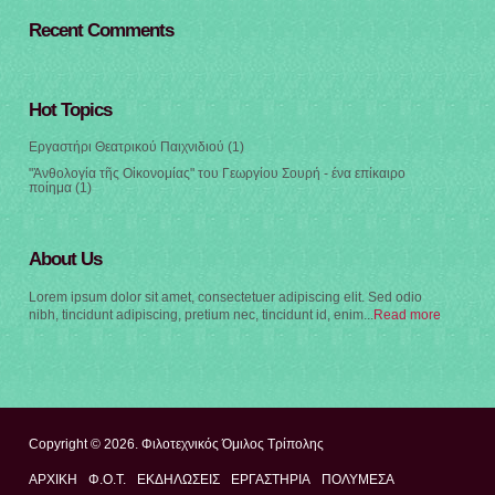
Recent Comments
Hot Topics
Εργαστήρι Θεατρικού Παιχνιδιού
(1)
"Ἀνθολογία τῆς Οἰκονομίας" του Γεωργίου Σουρή - ένα επίκαιρο
ποίημα
(1)
About Us
Lorem ipsum dolor sit amet, consectetuer adipiscing elit. Sed odio
nibh, tincidunt adipiscing, pretium nec, tincidunt id, enim...
Read more
Copyright © 2026. Φιλοτεχνικός Όμιλος Τρίπολης
ΑΡΧΙΚΉ
Φ.Ο.Τ.
ΕΚΔΗΛΩΣΕΙΣ
ΕΡΓΑΣΤΗΡΙΑ
ΠΟΛΥΜΈΣΑ