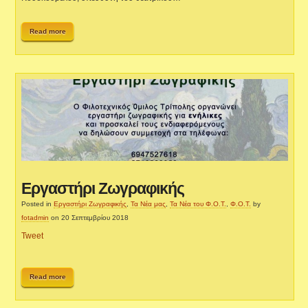
Read more
Εργαστήρι Ζωγραφικής
Posted in
Εργαστήρι Ζωγραφικής
,
Τα Νέα μας
,
Τα Νέα του Φ.Ο.Τ.
,
Φ.Ο.Τ.
by
fotadmin
on 20 Σεπτεμβρίου 2018
Tweet
Read more