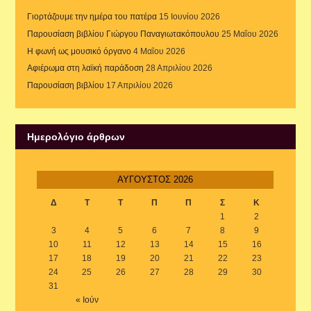
Γιορτάζουμε την ημέρα του πατέρα
15 Ιουνίου 2026
Παρουσίαση βιβλίου Γιώργου Παναγιωτακόπουλου
25 Μαΐου 2026
Η φωνή ως μουσικό όργανο
4 Μαΐου 2026
Αφιέρωμα στη λαϊκή παράδοση
28 Απριλίου 2026
Παρουσίαση βιβλίου
17 Απριλίου 2026
Ημερολόγιο άρθρων
ΑΎΓΟΥΣΤΟΣ 2026
Δ
Τ
Τ
Π
Π
Σ
Κ
1
2
3
4
5
6
7
8
9
10
11
12
13
14
15
16
17
18
19
20
21
22
23
24
25
26
27
28
29
30
31
« Ιούν