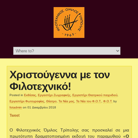
Χριστούγεννα με τον
Φιλοτεχνικό!
Posted in
Εκθέσεις
,
Εργαστήρι Ζωγραφικής
,
Εργαστήρι Θεατρικού παιχνιδιού
,
Εργαστήρι Φωτογραφίας
,
Θέατρο
,
Τα Νέα μας
,
Τα Νέα του Φ.Ο.Τ.
,
Φ.Ο.Τ.
by
fotadmin
on 01 Δεκεμβρίου 2018
Tweet
O Φιλοτεχνικός Όμιλος Τρίπολης σας προσκαλεί σε μια
πρωτότυπη δραματοποιημένη εκδοχή του παραμυθιού «
Ο