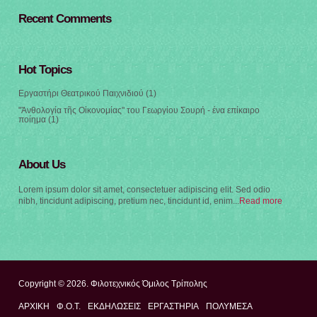
Recent Comments
Hot Topics
Εργαστήρι Θεατρικού Παιχνιδιού
(1)
"Ἀνθολογία τῆς Οἰκονομίας" του Γεωργίου Σουρή - ένα επίκαιρο
ποίημα
(1)
About Us
Lorem ipsum dolor sit amet, consectetuer adipiscing elit. Sed odio
nibh, tincidunt adipiscing, pretium nec, tincidunt id, enim...
Read more
Copyright © 2026. Φιλοτεχνικός Όμιλος Τρίπολης
ΑΡΧΙΚΉ
Φ.Ο.Τ.
ΕΚΔΗΛΩΣΕΙΣ
ΕΡΓΑΣΤΗΡΙΑ
ΠΟΛΥΜΈΣΑ