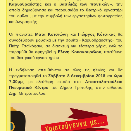
Καρυοθραύστης και ο βασιλιάς των ποντικών
», την
οποία δημιούργησε και παρουσιάζει το θεατρικό εργαστήρι
του ομίλου, με την συμβολή των εργαστηρίων φωτογραφίας
και ζωγραφικής.
Οι πιανίστες
Μάτα Κοτσιώνη
και
Γιώργος Κότσικας
θα
συνοδεύσουν μουσικά με την σουίτα «Καρυοθραύστης» του
Πιότρ Τσαϊκόφσκι, σε διασκευή για τέσσερα χέρια, ενώ το
παραμύθι θα αφηγηθεί η
Ελένη Κουσκουρέλου
, υπεύθυνη
του θεατρικού εργαστηρίου.
Η εκδήλωση απευθύνεται σε όλες τις ηλικίες και θα
πραγματοποιηθεί το
Σάββατο 8 Δεκεμβρίου 2018
και
ώρα
7:30μμ
, με ελεύθερη είσοδο στο
Αποστολοπούλειο
Πνευματικό Κέντρο
του Δήμου Τρίπολης, στην αίθουσα
Δημ. Μητρόπουλου.