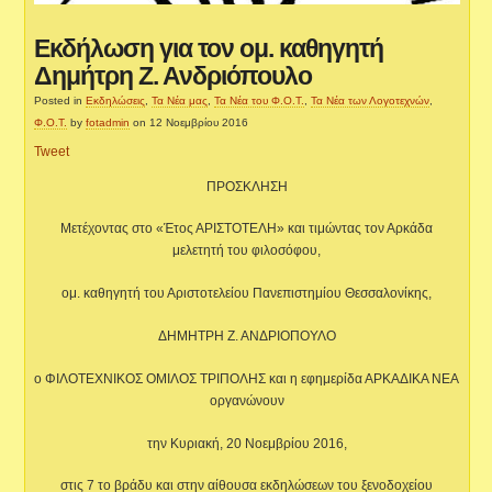
Εκδήλωση για τον ομ. καθηγητή
Δημήτρη Ζ. Ανδριόπουλο
Posted in
Εκδηλώσεις
,
Τα Νέα μας
,
Τα Νέα του Φ.Ο.Τ.
,
Τα Νέα των Λογοτεχνών
,
Φ.Ο.Τ.
by
fotadmin
on 12 Νοεμβρίου 2016
Tweet
ΠΡΟΣΚΛΗΣΗ
Μετέχοντας στο «Έτος ΑΡΙΣΤΟΤΕΛΗ» και τιμώντας τον Αρκάδα
μελετητή του φιλοσόφου,
ομ. καθηγητή του Αριστοτελείου Πανεπιστημίου Θεσσαλονίκης,
ΔΗΜΗΤΡΗ Ζ. ΑΝΔΡΙΟΠΟΥΛΟ
ο ΦΙΛΟΤΕΧΝΙΚΟΣ ΟΜΙΛΟΣ ΤΡΙΠΟΛΗΣ και η εφημερίδα ΑΡΚΑΔΙΚΑ ΝΕΑ
οργανώνουν
την Κυριακή, 20 Νοεμβρίου 2016,
στις 7 το βράδυ και στην αίθουσα εκδηλώσεων του ξενοδοχείου