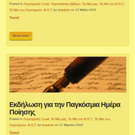
Posted in
Λογοτεχνική Γωνιά
,
Παρουσιάσεις βιβλίων
,
Τα Νέα μας
,
Τα Νέα του Φ.Ο.Τ.
,
Τα Νέα των Λογοτεχνών
,
Φ.Ο.Τ.
by
fotadmin
on 13 Μαΐου 2015
Tweet
Read more
Εκδήλωση για την Παγκόσμια Ημέρα
Ποίησης
Posted in
Λογοτεχνική Γωνιά
,
Τα Νέα μας
,
Τα Νέα του Φ.Ο.Τ.
,
Τα Νέα των
Λογοτεχνών
,
Φ.Ο.Τ.
by
fotadmin
on 17 Μαρτίου 2015
Tweet