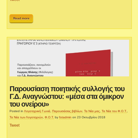
Read more
Παρουσίαση ποιητικής συλλογής του
Γ.Δ. Αναγνώστου: «μέσα στα όμικρον
του ονείρου»
Posted in
Λογοτεχνική Γωνιά
,
Παρουσιάσεις βιβλίων
,
Τα Νέα μας
,
Τα Νέα του Φ.Ο.Τ.
,
Τα Νέα των Λογοτεχνών
,
Φ.Ο.Τ.
by
fotadmin
on 23 Οκτωβρίου 2018
Tweet