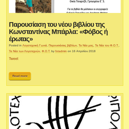
Παρουσίαση του νέου βιβλίου της
Κωνσταντίνας Μπάρλα: «Φόβος ή
έρωτας»
Posted in
Λογοτεχνική Γωνιά
,
Παρουσιάσεις βιβλίων
,
Τα Νέα μας
,
Τα Νέα του Φ.Ο.Τ.
,
Τα Νέα των Λογοτεχνών
,
Φ.Ο.Τ.
by
fotadmin
on 16 Απριλίου 2018
Tweet
Read more