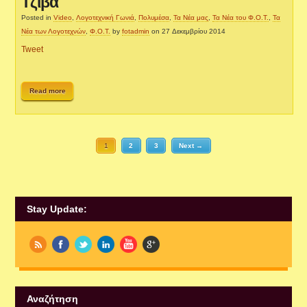
Τζίβα
Posted in
Video
,
Λογοτεχνική Γωνιά
,
Πολυμέσα
,
Τα Νέα μας
,
Τα Νέα του Φ.Ο.Τ.
,
Τα
Νέα των Λογοτεχνών
,
Φ.Ο.Τ.
by
fotadmin
on 27 Δεκεμβρίου 2014
Tweet
Read more
1
2
3
Next →
Stay Update:
Αναζήτηση