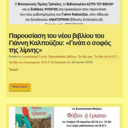
Παρουσίαση του νέου βιβλίου του
Γιάννη Καλπούζου: «Γινάτι ο σοφός
της λίμνης»
Posted in
Λογοτεχνική Γωνιά
,
Παρουσιάσεις βιβλίων
,
Τα Νέα μας
,
Τα Νέα του Φ.Ο.Τ.
,
Τα Νέα των Λογοτεχνών
,
Φ.Ο.Τ.
by
fotadmin
on 18 Ιουνίου 2018
Tweet
Read more