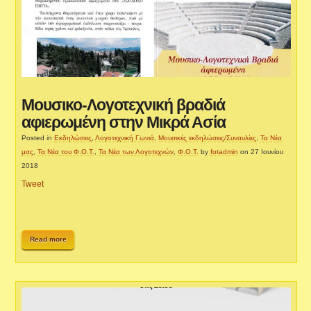
Μουσικο-Λογοτεχνική βραδιά
αφιερωμένη στην Μικρά Ασία
Posted in
Εκδηλώσεις
,
Λογοτεχνική Γωνιά
,
Μουσικές εκδηλώσεις/Συναυλίες
,
Τα Νέα
μας
,
Τα Νέα του Φ.Ο.Τ.
,
Τα Νέα των Λογοτεχνών
,
Φ.Ο.Τ.
by
fotadmin
on 27 Ιουνίου
2018
Tweet
Read more