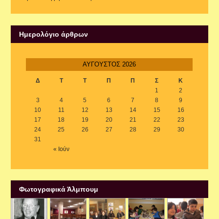
Ημερολόγιο άρθρων
ΑΎΓΟΥΣΤΟΣ 2026
Δ
Τ
Τ
Π
Π
Σ
Κ
1
2
3
4
5
6
7
8
9
10
11
12
13
14
15
16
17
18
19
20
21
22
23
24
25
26
27
28
29
30
31
« Ιούν
Φωτογραφικά Άλμπουμ