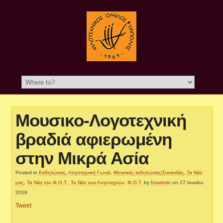
Μουσικο-Λογοτεχνική
βραδιά αφιερωμένη
στην Μικρά Ασία
Posted in
Εκδηλώσεις
,
Λογοτεχνική Γωνιά
,
Μουσικές εκδηλώσεις/Συναυλίες
,
Τα Νέα
μας
,
Τα Νέα του Φ.Ο.Τ.
,
Τα Νέα των Λογοτεχνών
,
Φ.Ο.Τ.
by
fotadmin
on 27 Ιουνίου
2018
Tweet