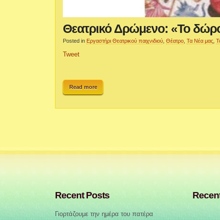
Θεατρικό Δρώμενο: «Το δώρ
Posted in
Εργαστήρι Θεατρικού παιχνιδιού
,
Θέατρο
,
Τα Νέα μας
,
Τ
Tweet
Read more
Recent Posts
Recen
Γιορτάζουμε την ημέρα του πατέρα