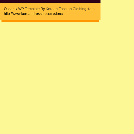
Oceanix
WP Template
By
Korean Fashion Clothing
from
http://www.koreandresses.com/store/