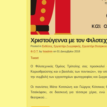
Χριστούγεννα με τον Φιλοτεχ
Posted in
Εκθέσεις
,
Εργαστήρι Ζωγραφικής
,
Εργαστήρι Θεατρικού
Φ.Ο.Τ.
by
fotadmin
on 01 Δεκεμβρίου 2018
Tweet
O Φιλοτεχνικός Όμιλος Τρίπολης σας προσκαλεί
Καρυοθραύστης και ο βασιλιάς των ποντικών», την οπο
την συμβολή των εργαστηρίων φωτογραφίας και ζωγρα
Οι πιανίστες Μάτα Κοτσιώνη και Γιώργος Κότσικας 
Τσαϊκόφσκι, σε διασκευή για τέσσερα χέρια, εν
θεατρικού…