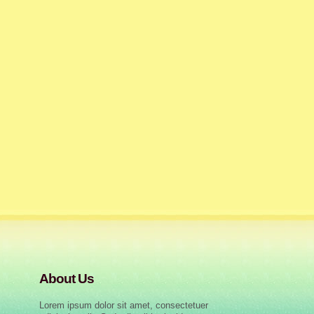
About Us
Lorem ipsum dolor sit amet, consectetuer