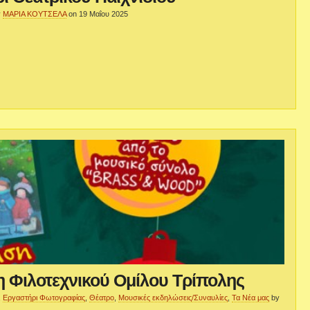
y
ΜΑΡΙΑ ΚΟΥΤΣΕΛΑ
on 19 Μαΐου 2025
 Φιλοτεχνικού Ομίλου Τρίπολης
,
Εργαστήρι Φωτογραφίας
,
Θέατρο
,
Μουσικές εκδηλώσεις/Συναυλίες
,
Τα Νέα μας
by