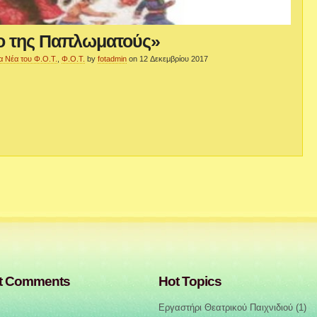
ο της Παπλωματούς»
α Νέα του Φ.Ο.Τ.
,
Φ.Ο.Τ.
by
fotadmin
on 12 Δεκεμβρίου 2017
t Comments
Hot Topics
Εργαστήρι Θεατρικού Παιχνιδιού
(1)