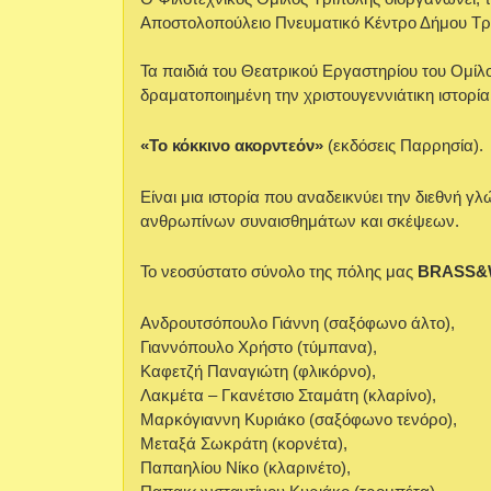
Αποστολοπούλειο Πνευματικό Κέντρο Δήμου Τρίπ
Τα παιδιά του Θεατρικού Εργαστηρίου του Ομί
δραματοποιημένη την χριστουγεννιάτικη ιστορί
«Το κόκκινο ακορντεόν»
(εκδόσεις Παρρησία).
Είναι μια ιστορία που αναδεικνύει την διεθνή 
ανθρωπίνων συναισθημάτων και σκέψεων.
Το νεοσύστατο σύνολο της πόλης μας
BRASS
Ανδρουτσόπουλο Γιάννη (σαξόφωνο άλτο),
Γιαννόπουλο Χρήστο (τύμπανα),
Καφετζή Παναγιώτη (φλικόρνο),
Λακμέτα – Γκανέτσιο Σταμάτη (κλαρίνο),
Μαρκόγιαννη Κυριάκο (σαξόφωνο τενόρο),
Μεταξά Σωκράτη (κορνέτα),
Παπαηλίου Νίκο (κλαρινέτο),