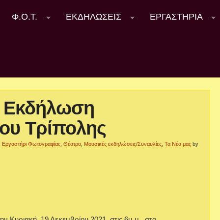
Φ.Ο.Τ.
ΕΚΔΗΛΩΣΕΙΣ
ΕΡΓΑΣΤΗΡΙΑ
η Εκδήλωση
λου Τρίπολης
,
Εργαστήρι Φωτογραφίας
,
Θέατρο
,
Μουσικές εκδηλώσεις/Συναυλίες
,
Τα Νέα μας
by
ν Κυριακή, 19 Δεκεμβρίου 2021, στις 6μ.μ., στο