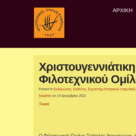
ΑΡΧΙΚΉ
Χριστουγεννιάτικ
Φιλοτεχνικού Ομί
Posted in
Εκδηλώσεις
,
Εκθέσεις
,
Εργαστήρι Θεατρικού παιχνιδιού
fotadmin
on 14 Δεκεμβρίου 2021
Tweet
Ο Φιλοτεχνικός Όμιλος Τρίπολης διοργανώνει, τη