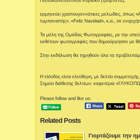
Παπακωνσταντίνου Κυριάκο (τρομπέτα),
ερμηνεύει χριστουγεννάτικες μελωδίες, όπως «
τυμπανιστής», «Feliz Navidad», κ.α., σε ενορ
Τα μέλη της Ομάδας Φωτογραφίας, με την υπε
εκθέτουν φωτογραφίες που δημιούργησαν με θέ
Στην εκδήλωση θα τηρηθούν όλα τα προβλεπόμε
Η είσοδος είναι ελεύθερη, με δελτίο συμμετοχής
Σημείο διάθεσης δελτίων: καφετέρια «ΓΛΥΚΟΠ
Please follow and like us:
Related Posts
Γιορτάζουμε την η