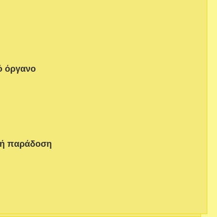
ό όργανο
κή παράδοση