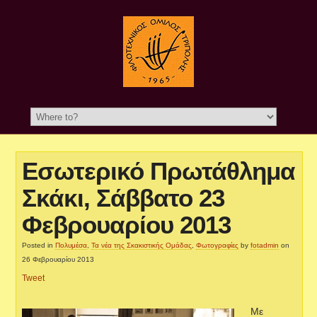
Εσωτερικό Πρωτάθλημα
Σκάκι, Σάββατο 23
Φεβρουαρίου 2013
Posted in
Πολυμέσα
,
Τα νέα της Σκακιστικής Ομάδας
,
Φωτογραφίες
by
fotadmin
on
26 Φεβρουαρίου 2013
Tweet
Με