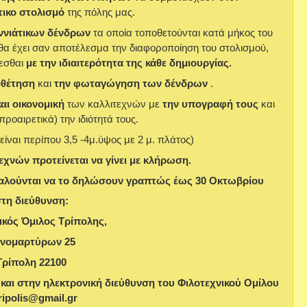
τικο στολισμό
της πόλης μας.
ννιάτικων δένδρων
τα οποία τοποθετούνται κατά μήκος του
θα έχει σαν αποτέλεσμα την διαφοροποίηση του στολισμού,
εσθαι
με την ιδιαιτερότητα της κάθε δημιουργίας.
οθέτηση
και
την φωταγώγηση των δένδρων
.
και οικονομική
των καλλιτεχνών με
την υπογραφή τους
και
ροαιρετικά) την ιδιότητά τους.
είναι περίπου 3,5 -4μ.ύψος με 2 μ. πλάτος)
εχνών προτείνεται να γίνει με κλήρωση.
αλούνται να το δηλώσουν γραπτώς έως 30 Οκτωβρίου
τη διεύθυνση:
ικός Όμιλος Τρίπολης,
νομαρτύρων 25
Τρίπολη 22100
αι στην ηλεκτρονική διεύθυνση του Φιλοτεχνικού Ομίλου
ripolis
@
gmail
.
gr