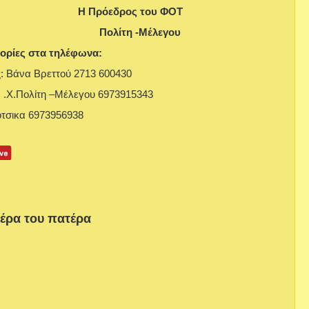
ολης Η Πρόεδρος του ΦΟΤ
ώτης Χ. Πολίτη -Μέλεγου
ορίες στα τηλέφωνα:
: Βάνα Βρεττού 2713 600430
: .Χ.Πολίτη –Μέλεγου 6973915343
ότσικα 6973956938
μέρα του πατέρα