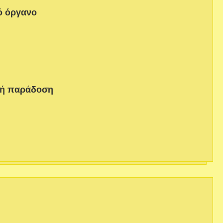
ό όργανο
κή παράδοση