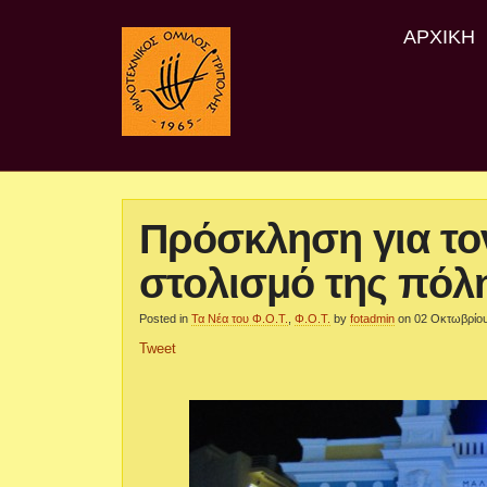
ΑΡΧΙΚΉ
Πρόσκληση για το
στολισμό της πόλ
Posted in
Τα Νέα του Φ.Ο.Τ.
,
Φ.Ο.Τ.
by
fotadmin
on 02 Οκτωβρίο
Tweet