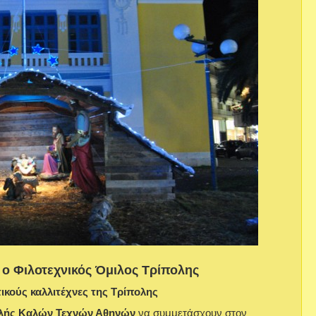
 ο Φιλοτεχνικός Όμιλος Τρίπολης
τικούς καλλιτέχνες της Τρίπολης
λής Καλών Τεχνών Αθηνών
να συμμετάσχουν στον