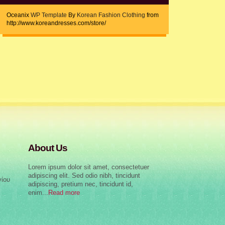
Oceanix
WP Template
By
Korean Fashion Clothing
from
http://www.koreandresses.com/store/
About Us
Lorem ipsum dolor sit amet, consectetuer
adipiscing elit. Sed odio nibh, tincidunt
γίου
adipiscing, pretium nec, tincidunt id,
enim...
Read more