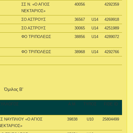
ΣΣ Ν. «Ο ΑΓΙΟΣ
40056
4292359
ΝΕΚΤΑΡΙΟΣ»
ΣΟ ΑΣΤΡΟΥΣ
36567
U14
4269918
ΣΟ ΑΣΤΡΟΥΣ
30065
U14
4251989
ΦΟ ΤΡΙΠΟΛΕΩΣ
38856
U14
4289072
ΦΟ ΤΡΙΠΟΛΕΩΣ
38968
U14
4292766
Όμιλος Β’
ΣΥΛΛΟΓΟΣ
Α.Μ.
ΤΥΠΟΣ
FIDE ID
ΣΣ ΝΑΥΠΛΙΟΥ «Ο ΑΓΙΟΣ
39838
U10
25804499
ΝΕΚΤΑΡΙΟΣ»