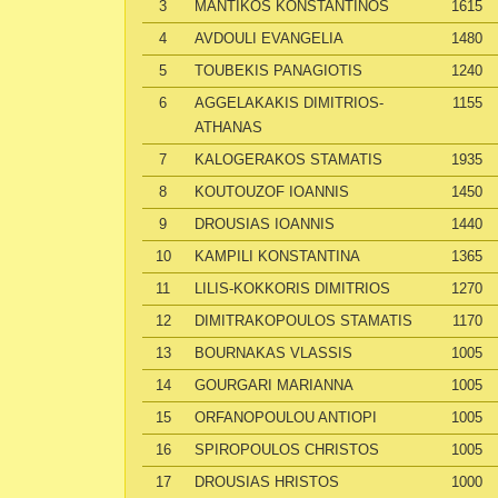
3
MANTIKOS KONSTANTINOS
1615
4
AVDOULI EVANGELIA
1480
5
TOUBEKIS PANAGIOTIS
1240
6
AGGELAKAKIS DIMITRIOS-
1155
ATHANAS
7
KALOGERAKOS STAMATIS
1935
8
KOUTOUZOF IOANNIS
1450
9
DROUSIAS IOANNIS
1440
10
KAMPILI KONSTANTINA
1365
11
LILIS-KOKKORIS DIMITRIOS
1270
12
DIMITRAKOPOULOS STAMATIS
1170
13
BOURNAKAS VLASSIS
1005
14
GOURGARI MARIANNA
1005
15
ORFANOPOULOU ANTIOPI
1005
16
SPIROPOULOS CHRISTOS
1005
17
DROUSIAS HRISTOS
1000