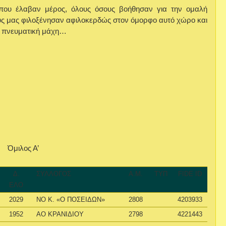
που έλαβαν μέρος, όλους όσους βοήθησαν για την ομαλή
υς μας φιλοξένησαν αφιλοκερδώς στον όμορφο αυτό χώρο και
η πνευματική μάχη…
Όμιλος Α’
Δ.
ΣΥΛΛΟΓΟΣ
Α.Μ.
ΤΥΠ
FIDE ID
ΕΛΟ
2029
ΝΟ Κ. «Ο ΠΟΣΕΙΔΩΝ»
2808
4203933
1952
ΑΟ ΚΡΑΝΙΔΙΟΥ
2798
4221443