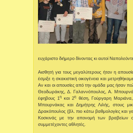
ευχάριστο διήμερο δίνοντας κι αυτοί Ναπολεόν
Αισθητή για τους μεγαλύτερους ήταν η απουσ
έσμιξε η σκακιστική οικογένεια και μετρηθήκα
Αν και οι απουσίες από την ομάδα μας ήσαν πο
Θεοδωράκης, Δ. Γαλαννόπουλος, Α. Μπουρνάκ
η
η
έφηβους 1
και 2
θέση, Γούργαρη Μαριάνα,
Μπουρνάκας και Δημήτρης Λιλής, στους μι
Δρακόπουλος (βλ. πιο κάτω βαθμολογίες και γε
Κοσκινάς με την απονομή των βραβείων στ
συμμετέχοντες αθλητές.