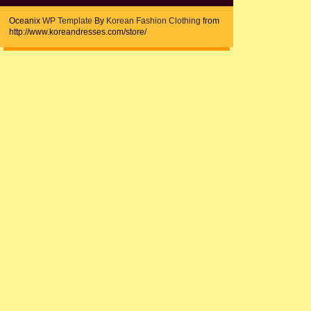
Oceanix
WP Template
By
Korean Fashion Clothing
from
http://www.koreandresses.com/store/