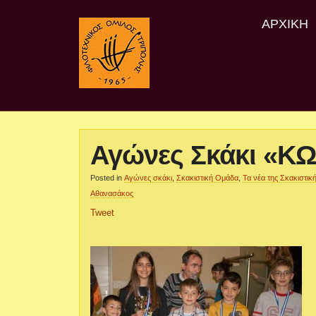
ΑΡΧΙΚΉ
Αγώνες Σκάκι «
Posted in
Αγώνες σκάκι
,
Σκακιστική Ομάδα
,
Τα νέα της Σκακιστι
Αθανασάκος
Tweet