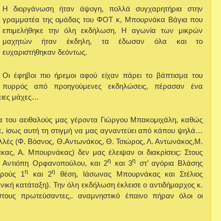
Η διοργάνωση ήταν άψογη, πολλά συγχαρητήρια στην
γραμματέα της ομάδας του ΦΟΤ κ, Μπουρνάκα Βάγια που
επιμελήθηκε την όλη εκδήλωση. Η αγωνία των μικρών
μαχητών ήταν έκδηλη, τα έδωσαν όλα και το
ευχαριστήθηκαν δεόντως.
Οι έφηβοι πιο ήρεμοι αφού είχαν πάρει το βάπτισμα του
πυρρός από προηγούμενες εκδηλώσεις, πέρασαν ένα
τειες μάχες…
ία του αειθαλούς μας γέροντα Γιώργου Μπακομιχάλη, καθώς
με, ίσως αυτή τη στιγμή να μας αγναντεύει από κάπου ψηλά…
λλές (Φ. Βόσνος, Θ.Αντωνάκος, Θ. Τσιώρος, Λ. Αντωνάκος,Μ.
ας, Α. Μπουρνάκας) δεν μας έλειψαν οι διακρίσεις: Στους
η
η
 Αντιόπη Ορφανοπούλου, και 2
και 3
στ’ αγόρια Βλάσης
η
η
κρούς 1
και 2
θέση, Ιάσωνας Μπουρνάκας και Στέλιος
νική κατάταξη). Την όλη εκδήλωση έκλεισε ο αντιδήμαρχος κ.
ους πρωτεύσαντες,. αναμνηστικό έπαινο πήραν όλοι οι