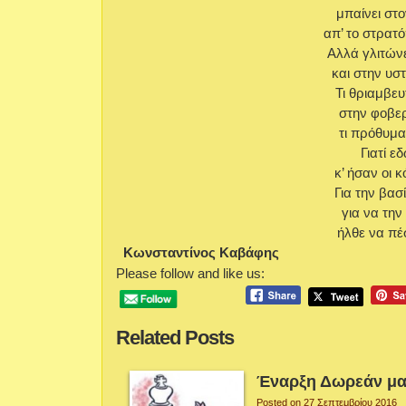
μπαίνει στ
απ’ το στρατ
Aλλά γλιτώνε
και στην υσ
Τι θριαμβευ
στην φοβερ
τι πρόθυμα
Γιατί ε
κ’ ήσαν οι 
Για την βασ
για να την
ήλθε να πέ
Κωνσταντίνος Καβάφης
Please follow and like us:
Related Posts
Έναρξη Δωρεάν μα
Posted on 27 Σεπτεμβρίου 2016