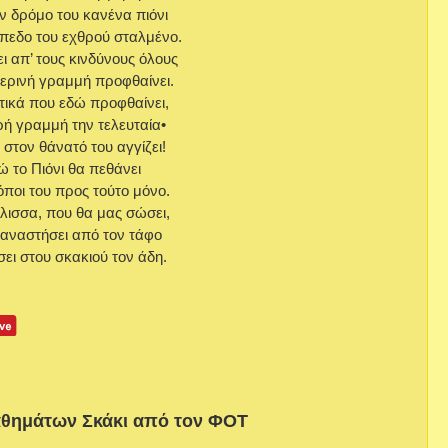
ον δρόμο του κανένα πιόνι
όπεδο του εχθρού σταλμένο.
ι απ’ τους κινδύνους όλους
τερινή γραμμή προφθαίνει.
τικά που εδώ προφθαίνει,
ή γραμμή την τελευταία•
 στον θάνατό του αγγίζει!
δώ το Πιόνι θα πεθάνει
κόποι του προς τούτο μόνο.
ίλισσα, που θα μας σώσει,
 αναστήσει από τον τάφο
σει στου σκακιού τον άδη.
θημάτων Σκάκι από τον ΦΟΤ