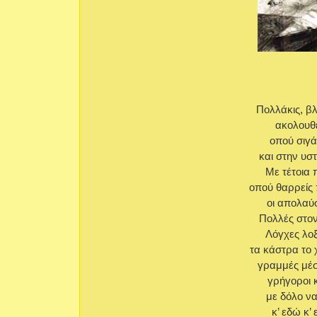
Πολλάκις, βλ
ακολουθε
οπού σιγά
και στην υσ
Με τέτοια 
οπού θαρρείς 
οι απολαύσ
Πολλές στον
Λόγχες λοξ
τα κάστρα το 
γραμμές μέσ
γρήγοροι 
με δόλο ν
κ’ εδώ κ’