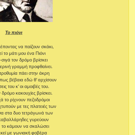
Το πιόνι
έποντας να παίζουν σκάκι,
ί το μάτι μου ένα Πιόνι
-σιγά τον δρόμο βρίσκει
τερινή γραμμή προφθαίνει.
προθυμία πάει στην άκρη
πως βέβαια εδώ θ’ αρχίσουν
εις του κ’ οι αμοιβές του.
 δρόμο κακουχίες βρίσκει.
ά το ρίχνουν πεζοδρόμοι
χτυπούν με τες πλατειές των
α στα δυο τετράγωνά των
καβαλλάρηδες γυρεύουν
α το κάμουν να σκαλώσει
 εκεί με γωνιακή φοβέρα