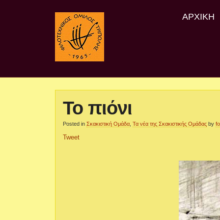
ΑΡΧΙΚΉ
Το πιόνι
Posted in
Σκακιστική Ομάδα
,
Τα νέα της Σκακιστικής Ομάδας
by
f
Tweet