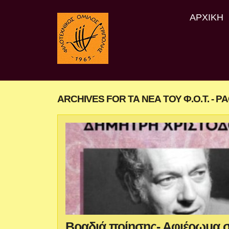
ΑΡΧΙΚΉ
ARCHIVES FOR ΤΑ ΝΈΑ ΤΟΥ Φ.Ο.Τ. - PA
Βραδιά ποίησης- Αφιέρωμα σ