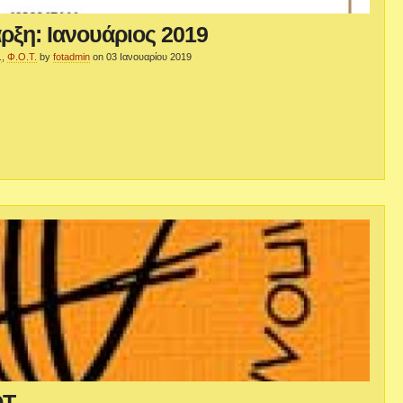
ρξη: Ιανουάριος 2019
.
,
Φ.Ο.Τ.
by
fotadmin
on 03 Ιανουαρίου 2019
ΟΤ