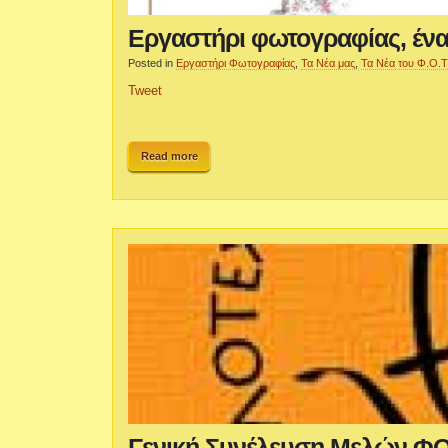
Εργαστήρι φωτογραφίας, ένα
Posted in
Εργαστήρι Φωτογραφίας
,
Τα Νέα μας
,
Τα Νέα του Φ.Ο.Τ
Tweet
Read more
Γενική Συνέλευση Μελών Φ