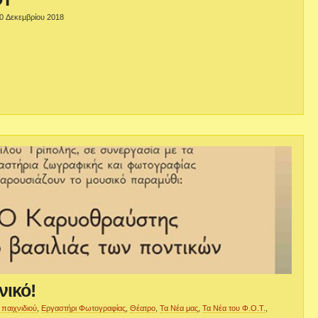
0 Δεκεμβρίου 2018
νικό!
 παιχνιδιού
,
Εργαστήρι Φωτογραφίας
,
Θέατρο
,
Τα Νέα μας
,
Τα Νέα του Φ.Ο.Τ.
,