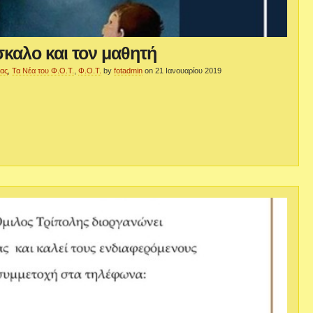
καλο και τον μαθητή
μας
,
Τα Νέα του Φ.Ο.Τ.
,
Φ.Ο.Τ.
by
fotadmin
on 21 Ιανουαρίου 2019