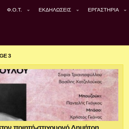
Φ.Ο.Τ.
ΕΚΔΗΛΩΣΕΙΣ
ΕΡΓΑΣΤΗΡΙΑ
GE 3
τον ποιητή-στιχουργό Δημήτρη