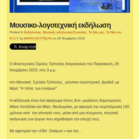
Μουσικο-λογοτεχνική εκδήλωση
Posted in
Εκδηλώσεις
,
Μουσικές εκδηλώσεις/Συναυλίες
,
Τα Νέα μας
,
Τα Νέα του
Φ.Ο.Τ.
by
ΜΑΡΙΑ ΚΟΥΤΣΕΛΑ
on 28 Νοεμβρίου 2025
Ο Φιλοτεχνικός Όμιλος Τρίπολης διοργανώνει την Παρασκευή, 28
Νοεμβρίου 2025, στις 9 μ.μ.
στο Μουσικό Σχολείο Τρίπολης, μουσικο-λογοτεχνική βραδιά με
θέμα: “Η πόλη των ονείρων”
Η εκδήλωση είναι ένα αφιέρωμα στους δυο μεγάλους δημιουργούς
Μάνο Χατζιδάκι και Μίκη Θεοδωράκη, με αφορμή την συμπλήρωση 100
χρόνων από την γέννησή τους, μέσα από μια σύγχρονη, ποιητική
ανάγνωση των έργων που σημάδεψαν την εποχή τους.
Με αφετηρία την «Οδό Ονείρων » και την…