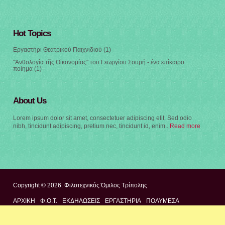
Hot Topics
Εργαστήρι Θεατρικού Παιχνιδιού
(1)
"Ἀνθολογία τῆς Οἰκονομίας" του Γεωργίου Σουρή - ένα επίκαιρο
ποίημα
(1)
About Us
Lorem ipsum dolor sit amet, consectetuer adipiscing elit. Sed odio
nibh, tincidunt adipiscing, pretium nec, tincidunt id, enim...
Read more
Copyright © 2026. Φιλοτεχνικός Όμιλος Τρίπολης
ΑΡΧΙΚΉ
Φ.Ο.Τ.
ΕΚΔΗΛΩΣΕΙΣ
ΕΡΓΑΣΤΗΡΙΑ
ΠΟΛΥΜΈΣΑ
ΕΠΙΚΟΙΝΩΝΊΑ