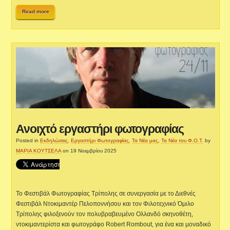
Read more
Ανοιχτό εργαστήρι φωτογραφίας
Posted in
Εκδηλώσεις
,
Εργαστήρι Φωτογραφίας
,
Τα Νέα μας
,
Τα Νέα του Φ.Ο.Τ.
by
ΜΑΡΙΑ ΚΟΥΤΣΕΛΑ
on 19 Νοεμβρίου 2025
Το Φεστιβάλ Φωτογραφίας Τρίπολης σε συνεργασία με το Διεθνές
Φεστιβάλ Ντοκιμαντέρ Πελοποννήσου και τον Φιλοτεχνικό Όμιλο
Τρίπολης φιλοξενούν τον πολυβραβευμένο Ολλανδό σκηνοθέτη,
ντοκιμαντερίστα και φωτογράφο Robert Rombout, για ένα και μοναδικό