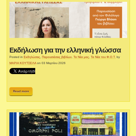
Εκδήλωση για την ελληνική γλώσσα
Posted in
Εκδηλώσεις
,
Παρουσιάσεις βιβλίων
,
Τα Νέα μας
,
Τα Νέα του Φ.Ο.Τ.
by
ΜΑΡΙΑ ΚΟΥΤΣΕΛΑ
on 03 Μαρτίου 2026
Read more