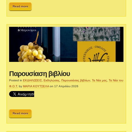
Read more
Παρουσίαση βιβλίου
Posted in
ΕΚΔΗΛΩΣΕΙΣ
,
Εκδηλώσεις
,
Παρουσιάσεις βιβλίων
,
Τα Νέα μας
,
Τα Νέα του
Φ.Ο.Τ.
by
ΜΑΡΙΑ ΚΟΥΤΣΕΛΑ
on 17 Απριλίου 2026
Read more