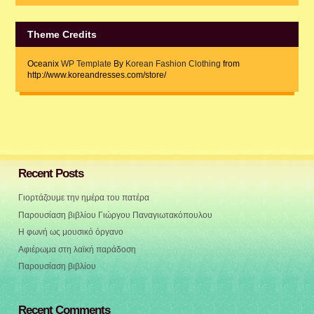
Theme Credits
Oceanix
WP Template
By
Korean Fashion Clothing
from
http://www.koreandresses.com/store/
Recent Posts
Γιορτάζουμε την ημέρα του πατέρα
Παρουσίαση βιβλίου Γιώργου Παναγιωτακόπουλου
Η φωνή ως μουσικό όργανο
Αφιέρωμα στη λαϊκή παράδοση
Παρουσίαση βιβλίου
Recent Comments