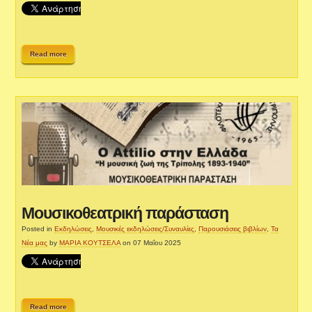
Read more
Μουσικοθεατρική παράσταση
Posted in
Εκδηλώσεις
,
Μουσικές εκδηλώσεις/Συναυλίες
,
Παρουσιάσεις βιβλίων
,
Τα
Νέα μας
by
ΜΑΡΙΑ ΚΟΥΤΣΕΛΑ
on 07 Μαΐου 2025
Read more