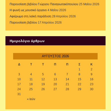
Παρουσίαση βιβλίου Γιώργου Παναγιωτακόπουλου
25 Μαΐου 2026
Η φωνή ως μουσικό όργανο
4 Μαΐου 2026
Αφιέρωμα στη λαϊκή παράδοση
28 Απριλίου 2026
Παρουσίαση βιβλίου
17 Απριλίου 2026
Ημερολόγιο άρθρων
ΑΎΓΟΥΣΤΟΣ 2026
Δ
Τ
Τ
Π
Π
Σ
Κ
1
2
3
4
5
6
7
8
9
10
11
12
13
14
15
16
17
18
19
20
21
22
23
24
25
26
27
28
29
30
31
« Ιούν