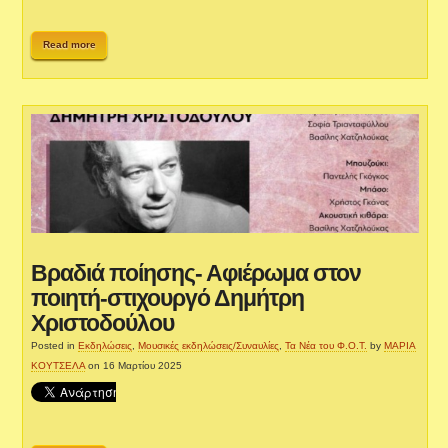
Read more
Βραδιά ποίησης- Αφιέρωμα στον
ποιητή-στιχουργό Δημήτρη
Χριστοδούλου
Posted in
Εκδηλώσεις
,
Μουσικές εκδηλώσεις/Συναυλίες
,
Τα Νέα του Φ.Ο.Τ.
by
ΜΑΡΙΑ
ΚΟΥΤΣΕΛΑ
on 16 Μαρτίου 2025