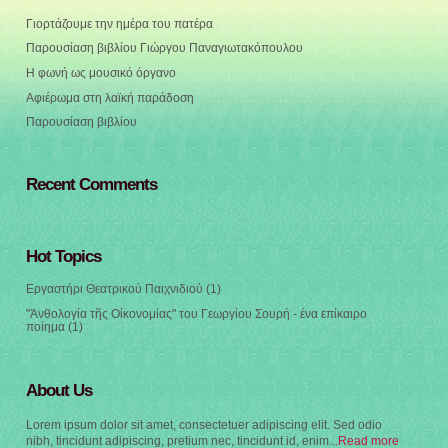
Γιορτάζουμε την ημέρα του πατέρα
Παρουσίαση βιβλίου Γιώργου Παναγιωτακόπουλου
Η φωνή ως μουσικό όργανο
Αφιέρωμα στη λαϊκή παράδοση
Παρουσίαση βιβλίου
Recent Comments
Hot Topics
Εργαστήρι Θεατρικού Παιχνιδιού
(1)
"Ἀνθολογία τῆς Οἰκονομίας" του Γεωργίου Σουρή - ένα επίκαιρο
ποίημα
(1)
About Us
Lorem ipsum dolor sit amet, consectetuer adipiscing elit. Sed odio
nibh, tincidunt adipiscing, pretium nec, tincidunt id, enim...
Read more