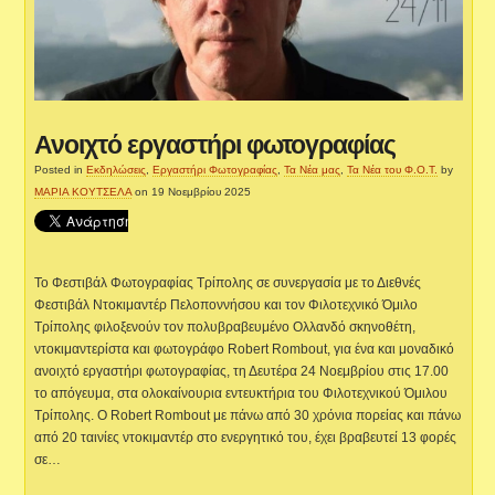
Ανοιχτό εργαστήρι φωτογραφίας
Posted in
Εκδηλώσεις
,
Εργαστήρι Φωτογραφίας
,
Τα Νέα μας
,
Τα Νέα του Φ.Ο.Τ.
by
ΜΑΡΙΑ ΚΟΥΤΣΕΛΑ
on 19 Νοεμβρίου 2025
Το Φεστιβάλ Φωτογραφίας Τρίπολης σε συνεργασία με το Διεθνές
Φεστιβάλ Ντοκιμαντέρ Πελοποννήσου και τον Φιλοτεχνικό Όμιλο
Τρίπολης φιλοξενούν τον πολυβραβευμένο Ολλανδό σκηνοθέτη,
ντοκιμαντερίστα και φωτογράφο Robert Rombout, για ένα και μοναδικό
ανοιχτό εργαστήρι φωτογραφίας, τη Δευτέρα 24 Νοεμβρίου στις 17.00
το απόγευμα, στα ολοκαίνουρια εντευκτήρια του Φιλοτεχνικού Όμιλου
Τρίπολης. Ο Robert Rombout με πάνω από 30 χρόνια πορείας και πάνω
από 20 ταινίες ντοκιμαντέρ στο ενεργητικό του, έχει βραβευτεί 13 φορές
σε…