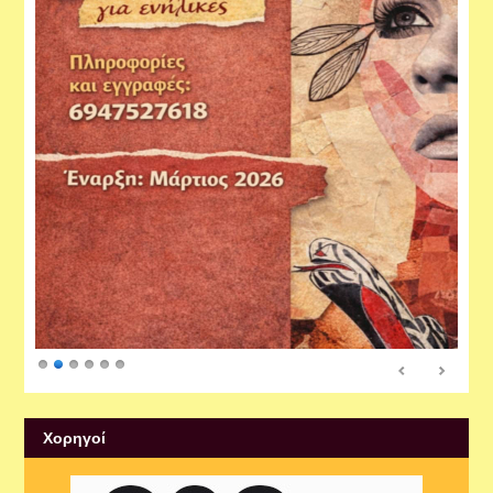
Xορηγοί