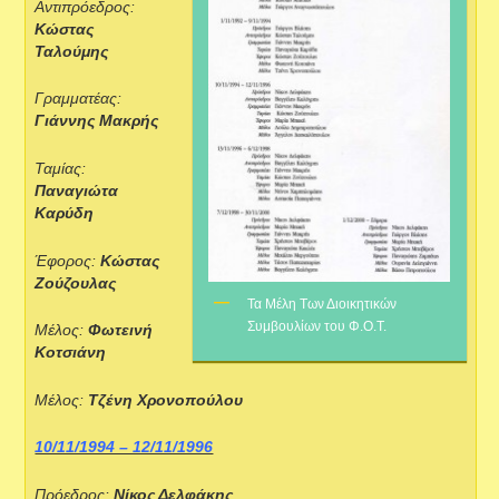
Αντιπρόεδρος:
Κώστας
Ταλούμης
Γραμματέας:
Γιάννης Μακρής
Ταμίας:
Παναγιώτα
Καρύδη
Έφορος:
Κώστας
Ζούζουλας
Τα Μέλη Των Διοικητικών
Συμβουλίων του Φ.Ο.Τ.
Μέλος:
Φωτεινή
Κοτσιάνη
Μέλος:
Τζένη Χρονοπούλου
10/11/1994 – 12/11/1996
Πρόεδρος:
Νίκος Δελφάκης