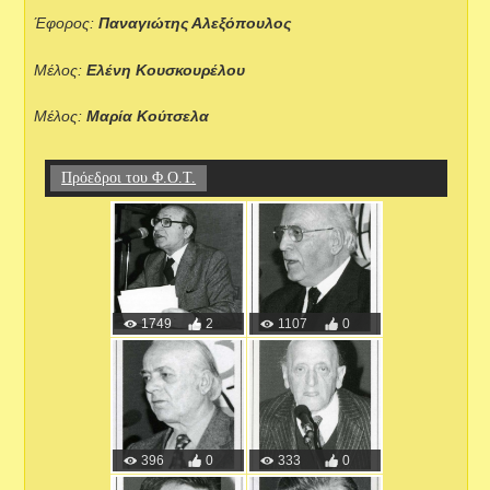
Έφορος:
Παναγιώτης Αλεξόπουλος
Μέλος:
Ελένη Κουσκουρέλου
Μέλος:
Μαρία Κούτσελα
Πρόεδροι του Φ.Ο.Τ.
1749
2
1107
0
396
0
333
0