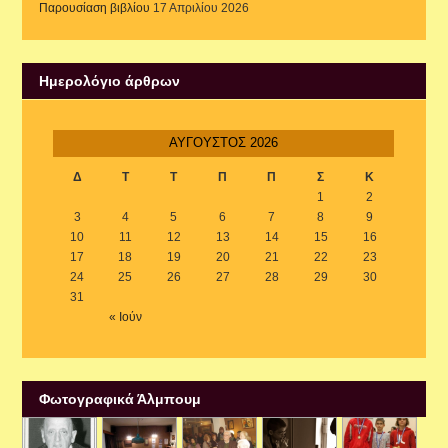
Παρουσίαση βιβλίου
17 Απριλίου 2026
Ημερολόγιο άρθρων
ΑΎΓΟΥΣΤΟΣ 2026
Δ
Τ
Τ
Π
Π
Σ
Κ
1
2
3
4
5
6
7
8
9
10
11
12
13
14
15
16
17
18
19
20
21
22
23
24
25
26
27
28
29
30
31
« Ιούν
Φωτογραφικά Άλμπουμ