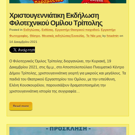
Χριστουγεννιάτικη Εκδήλωση
Φιλοτεχνικού Ομίλου Τρίπολης
Posted in
Εκδηλώσεις
,
Εκθέσεις
,
Εργαστήρι Θεατρικού παιχνιδιού
,
Εργαστήρι
Φωτογραφίας
,
Θέατρο
,
Μουσικές εκδηλώσεις/Συναυλίες
,
Τα Νέα μας
by
fotadmin
on
14 Δεκεμβρίου 2021
Ο Φιλοτεχνικός Όμιλος Τρίπολης διοργανώνει, την Κυριακή, 19
Δεκεμβρίου 2021, στις 6μ.μ., στο Αποστολοπούλειο Πνευματικό Κέντρο
Δήμου Τρίπολης, χριστουγεννιάτικη γιορτή για μικρούς και μεγάλους. Τα
παιδιά του Θεατρικού Εργαστηρίου του Ομίλου, με την υπεύθυνη,
Ελένη Κουσκουρέλου, παρουσιάζουν δραματοποιημένη την
χριστουγεννιάτικη ιστορία της συγγραφέα…
Read more