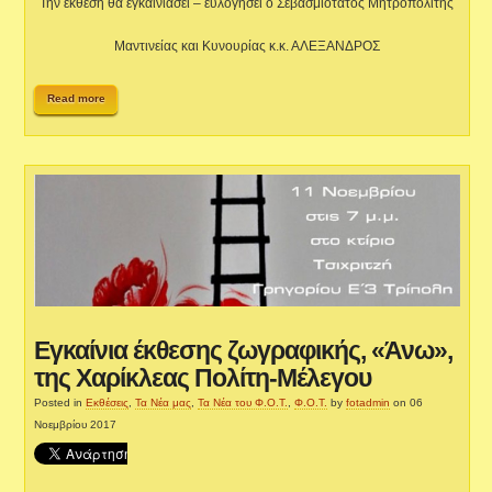
Την έκθεση θα εγκαινιάσει – ευλογήσει ο Σεβασμιότατος Μητροπολίτης
Μαντινείας και Κυνουρίας κ.κ. ΑΛΕΞΑΝΔΡΟΣ
Read more
Εγκαίνια έκθεσης ζωγραφικής, «Άνω»,
της Χαρίκλεας Πολίτη-Μέλεγου
Posted in
Εκθέσεις
,
Τα Νέα μας
,
Τα Νέα του Φ.Ο.Τ.
,
Φ.Ο.Τ.
by
fotadmin
on 06
Νοεμβρίου 2017