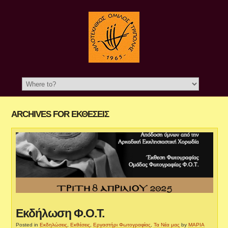
ARCHIVES FOR ΕΚΘΈΣΕΙΣ
Εκδήλωση Φ.Ο.Τ.
Posted in
Εκδηλώσεις
,
Εκθέσεις
,
Εργαστήρι Φωτογραφίας
,
Τα Νέα μας
by
ΜΑΡΙΑ