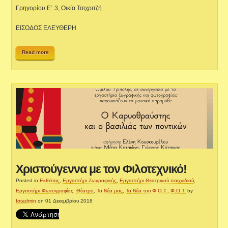
Γρηγορίου Ε΄ 3, Οικία Τσιχριτζή
ΕΙΣΟΔΟΣ ΕΛΕΥΘΕΡΗ
Read more
Χριστούγεννα με τον Φιλοτεχνικό!
Posted in
Εκθέσεις
,
Εργαστήρι Ζωγραφικής
,
Εργαστήρι Θεατρικού παιχνιδιού
,
Εργαστήρι Φωτογραφίας
,
Θέατρο
,
Τα Νέα μας
,
Τα Νέα του Φ.Ο.Τ.
,
Φ.Ο.Τ.
by
fotadmin
on 01 Δεκεμβρίου 2018