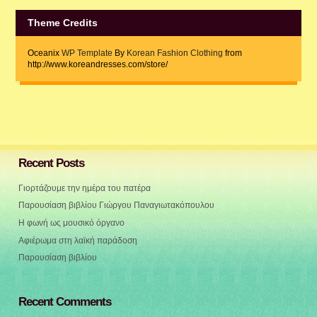
Theme Credits
Oceanix
WP Template
By
Korean Fashion Clothing
from
http://www.koreandresses.com/store/
Recent Posts
Γιορτάζουμε την ημέρα του πατέρα
Παρουσίαση βιβλίου Γιώργου Παναγιωτακόπουλου
Η φωνή ως μουσικό όργανο
Αφιέρωμα στη λαϊκή παράδοση
Παρουσίαση βιβλίου
Recent Comments