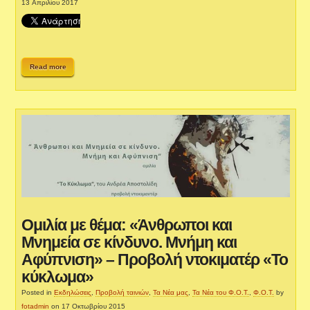
13 Απριλίου 2017
Read more
Ομιλία με θέμα: «Άνθρωποι και
Μνημεία σε κίνδυνο. Μνήμη και
Αφύπνιση» – Προβολή ντοκιματέρ «Το
κύκλωμα»
Posted in
Εκδηλώσεις
,
Προβολή ταινιών
,
Τα Νέα μας
,
Τα Νέα του Φ.Ο.Τ.
,
Φ.Ο.Τ.
by
fotadmin
on 17 Οκτωβρίου 2015