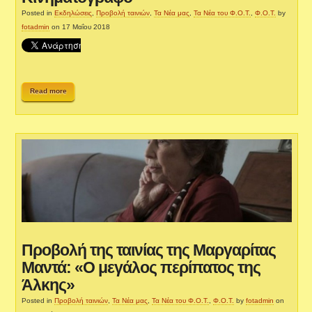
Posted in
Εκδηλώσεις
,
Προβολή ταινιών
,
Τα Νέα μας
,
Τα Νέα του Φ.Ο.Τ.
,
Φ.Ο.Τ.
by
fotadmin
on 17 Μαΐου 2018
Read more
Προβολή της ταινίας της Μαργαρίτας
Μαντά: «Ο μεγάλος περίπατος της
Άλκης»
Posted in
Προβολή ταινιών
,
Τα Νέα μας
,
Τα Νέα του Φ.Ο.Τ.
,
Φ.Ο.Τ.
by
fotadmin
on