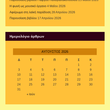
Παρουσίαση βιβλίου Γιώργου Παναγιωτακόπουλου
25 Μαΐου 2026
Η φωνή ως μουσικό όργανο
4 Μαΐου 2026
Αφιέρωμα στη λαϊκή παράδοση
28 Απριλίου 2026
Παρουσίαση βιβλίου
17 Απριλίου 2026
Ημερολόγιο άρθρων
ΑΎΓΟΥΣΤΟΣ 2026
Δ
Τ
Τ
Π
Π
Σ
Κ
1
2
3
4
5
6
7
8
9
10
11
12
13
14
15
16
17
18
19
20
21
22
23
24
25
26
27
28
29
30
31
« Ιούν