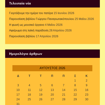
Τελευταία νέα
Γιορτάζουμε την ημέρα του πατέρα
15 Ιουνίου 2026
Παρουσίαση βιβλίου Γιώργου Παναγιωτακόπουλου
25 Μαΐου 2026
Η φωνή ως μουσικό όργανο
4 Μαΐου 2026
Αφιέρωμα στη λαϊκή παράδοση
28 Απριλίου 2026
Παρουσίαση βιβλίου
17 Απριλίου 2026
Ημερολόγιο άρθρων
ΑΎΓΟΥΣΤΟΣ 2026
Δ
Τ
Τ
Π
Π
Σ
Κ
1
2
3
4
5
6
7
8
9
10
11
12
13
14
15
16
17
18
19
20
21
22
23
24
25
26
27
28
29
30
31