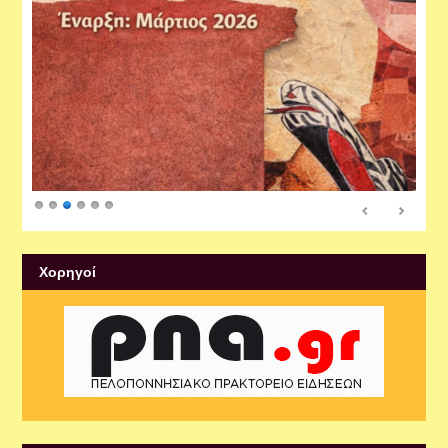
Xορηγοί