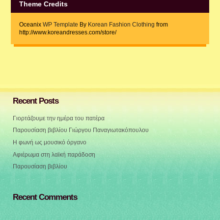
Theme Credits
Oceanix
WP Template
By
Korean Fashion Clothing
from
http://www.koreandresses.com/store/
Recent Posts
Γιορτάζουμε την ημέρα του πατέρα
Παρουσίαση βιβλίου Γιώργου Παναγιωτακόπουλου
Η φωνή ως μουσικό όργανο
Αφιέρωμα στη λαϊκή παράδοση
Παρουσίαση βιβλίου
Recent Comments