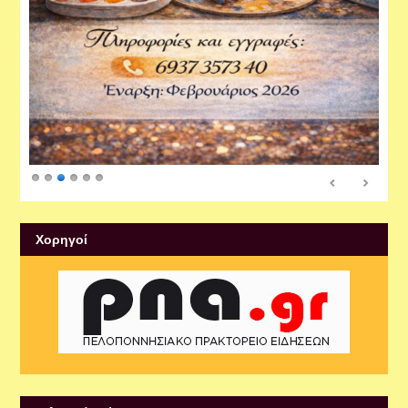
Xορηγοί