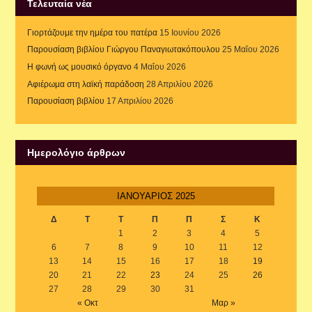
Τελευταία νέα
Γιορτάζουμε την ημέρα του πατέρα
15 Ιουνίου 2026
Παρουσίαση βιβλίου Γιώργου Παναγιωτακόπουλου
25 Μαΐου 2026
Η φωνή ως μουσικό όργανο
4 Μαΐου 2026
Αφιέρωμα στη λαϊκή παράδοση
28 Απριλίου 2026
Παρουσίαση βιβλίου
17 Απριλίου 2026
Ημερολόγιο άρθρων
ΙΑΝΟΥΆΡΙΟΣ 2025
Δ
Τ
Τ
Π
Π
Σ
Κ
1
2
3
4
5
6
7
8
9
10
11
12
13
14
15
16
17
18
19
20
21
22
23
24
25
26
27
28
29
30
31
« Οκτ
Μαρ »