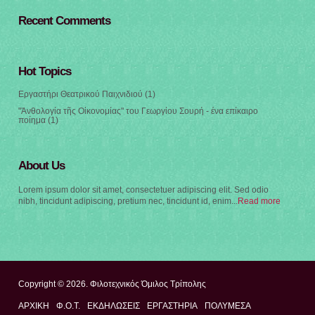
Recent Comments
Hot Topics
Εργαστήρι Θεατρικού Παιχνιδιού
(1)
"Ἀνθολογία τῆς Οἰκονομίας" του Γεωργίου Σουρή - ένα επίκαιρο
ποίημα
(1)
About Us
Lorem ipsum dolor sit amet, consectetuer adipiscing elit. Sed odio
nibh, tincidunt adipiscing, pretium nec, tincidunt id, enim...
Read more
Copyright © 2026. Φιλοτεχνικός Όμιλος Τρίπολης
ΑΡΧΙΚΉ
Φ.Ο.Τ.
ΕΚΔΗΛΩΣΕΙΣ
ΕΡΓΑΣΤΗΡΙΑ
ΠΟΛΥΜΈΣΑ