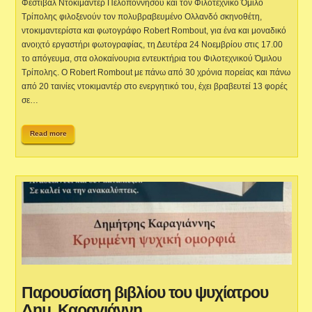
Φεστιβάλ Ντοκιμαντέρ Πελοποννήσου και τον Φιλοτεχνικό Όμιλο
Τρίπολης φιλοξενούν τον πολυβραβευμένο Ολλανδό σκηνοθέτη,
ντοκιμαντερίστα και φωτογράφο Robert Rombout, για ένα και μοναδικό
ανοιχτό εργαστήρι φωτογραφίας, τη Δευτέρα 24 Νοεμβρίου στις 17.00
το απόγευμα, στα ολοκαίνουρια εντευκτήρια του Φιλοτεχνικού Όμιλου
Τρίπολης. Ο Robert Rombout με πάνω από 30 χρόνια πορείας και πάνω
από 20 ταινίες ντοκιμαντέρ στο ενεργητικό του, έχει βραβευτεί 13 φορές
σε…
Read more
Παρουσίαση βιβλίου του ψυχίατρου
Δημ. Καραγιάννη