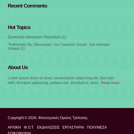
Recent Comments
Hot Topics
Εργαστήρι Θεατρικού Παιχνιδιού
(1)
"Ἀνθολογία τῆς Οἰκονομίας" του Γεωργίου Σουρή - ένα επίκαιρο
ποίημα
(1)
About Us
Lorem ipsum dolor sit amet, consectetuer adipiscing elit. Sed odio
nibh, tincidunt adipiscing, pretium nec, tincidunt id, enim...
Read more
Copyright © 2026. Φιλοτεχνικός Όμιλος Τρίπολης
ΑΡΧΙΚΉ
Φ.Ο.Τ.
ΕΚΔΗΛΩΣΕΙΣ
ΕΡΓΑΣΤΗΡΙΑ
ΠΟΛΥΜΈΣΑ
ΕΠΙΚΟΙΝΩΝΊΑ