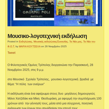
Μουσικο-λογοτεχνική εκδήλωση
Posted in
Εκδηλώσεις
,
Μουσικές εκδηλώσεις/Συναυλίες
,
Τα Νέα μας
,
Τα Νέα του
Φ.Ο.Τ.
by
ΜΑΡΙΑ ΚΟΥΤΣΕΛΑ
on 28 Νοεμβρίου 2025
Tweet
Ο Φιλοτεχνικός Όμιλος Τρίπολης διοργανώνει την Παρασκευή, 28
Νοεμβρίου 2025, στις 9 μ.μ.
στο Μουσικό Σχολείο Τρίπολης, μουσικο-λογοτεχνική βραδιά με
θέμα: “Η πόλη των ονείρων”
Η εκδήλωση είναι ένα αφιέρωμα στους δυο μεγάλους δημιουργούς
Μάνο Χατζιδάκι και Μίκη Θεοδωράκη, με αφορμή την συμπλήρωση 100
χρόνων από την γέννησή τους, μέσα από μια σύγχρονη, ποιητική
ανάγνωση των έργων που σημάδεψαν την εποχή τους.