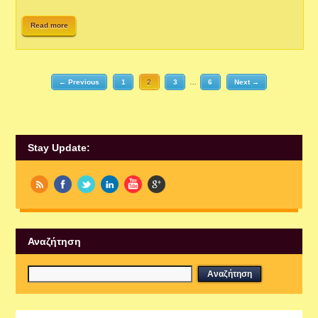
Read more
← Previous
1
2
3
…
6
Next →
Stay Update:
Αναζήτηση