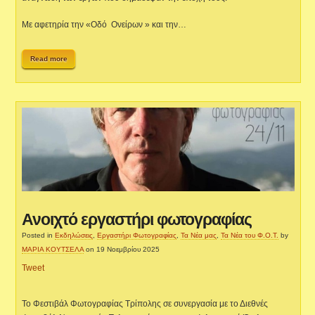
Με αφετηρία την «Οδό Ονείρων » και την…
Read more
Ανοιχτό εργαστήρι φωτογραφίας
Posted in
Εκδηλώσεις
,
Εργαστήρι Φωτογραφίας
,
Τα Νέα μας
,
Τα Νέα του Φ.Ο.Τ.
by
ΜΑΡΙΑ ΚΟΥΤΣΕΛΑ
on 19 Νοεμβρίου 2025
Tweet
Το Φεστιβάλ Φωτογραφίας Τρίπολης σε συνεργασία με το Διεθνές