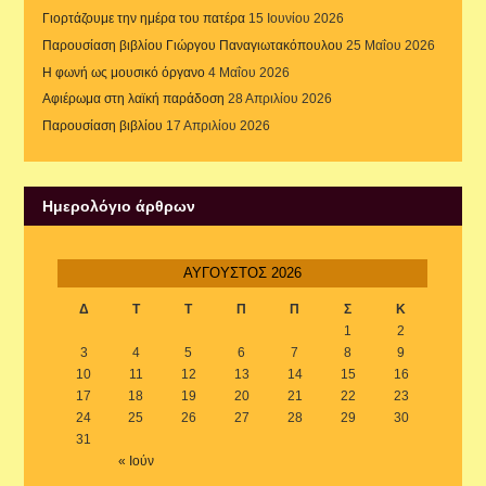
Γιορτάζουμε την ημέρα του πατέρα
15 Ιουνίου 2026
Παρουσίαση βιβλίου Γιώργου Παναγιωτακόπουλου
25 Μαΐου 2026
Η φωνή ως μουσικό όργανο
4 Μαΐου 2026
Αφιέρωμα στη λαϊκή παράδοση
28 Απριλίου 2026
Παρουσίαση βιβλίου
17 Απριλίου 2026
Ημερολόγιο άρθρων
ΑΎΓΟΥΣΤΟΣ 2026
Δ
Τ
Τ
Π
Π
Σ
Κ
1
2
3
4
5
6
7
8
9
10
11
12
13
14
15
16
17
18
19
20
21
22
23
24
25
26
27
28
29
30
31
« Ιούν