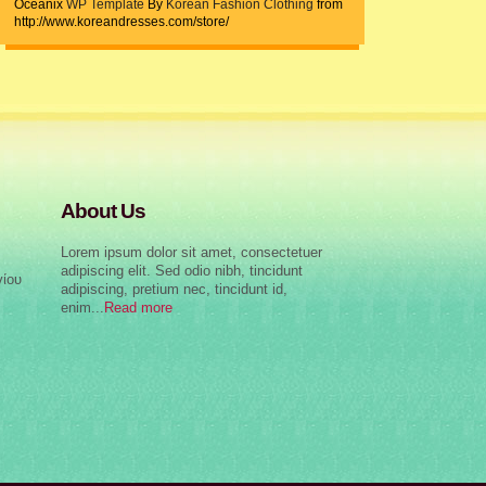
Oceanix
WP Template
By
Korean Fashion Clothing
from
http://www.koreandresses.com/store/
About Us
Lorem ipsum dolor sit amet, consectetuer
adipiscing elit. Sed odio nibh, tincidunt
γίου
adipiscing, pretium nec, tincidunt id,
enim...
Read more