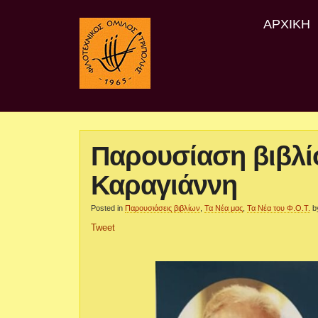
ΑΡΧΙΚΉ
Παρουσίαση βιβλί
Καραγιάννη
Posted in
Παρουσιάσεις βιβλίων
,
Τα Νέα μας
,
Τα Νέα του Φ.Ο.Τ.
b
Tweet