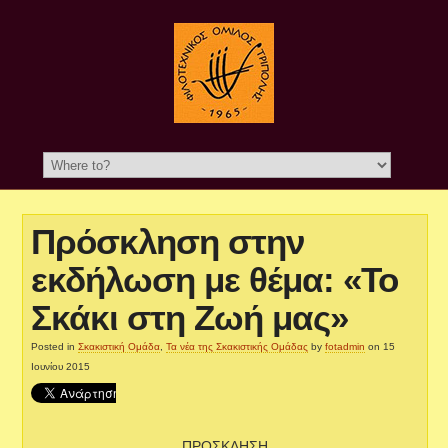
Πρόσκληση στην
εκδήλωση με θέμα: «Το
Σκάκι στη Ζωή μας»
Posted in
Σκακιστική Ομάδα
,
Τα νέα της Σκακιστικής Ομάδας
by
fotadmin
on 15
Ιουνίου 2015
ΠΡΟΣΚΛΗΣΗ