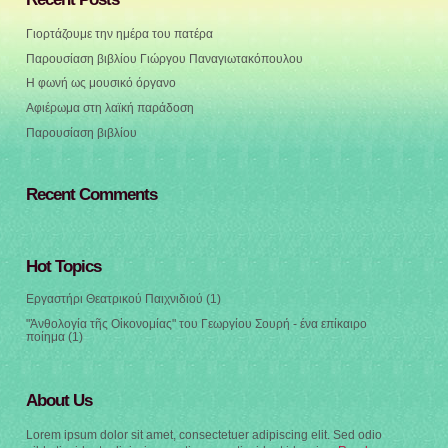
Γιορτάζουμε την ημέρα του πατέρα
Παρουσίαση βιβλίου Γιώργου Παναγιωτακόπουλου
Η φωνή ως μουσικό όργανο
Αφιέρωμα στη λαϊκή παράδοση
Παρουσίαση βιβλίου
Recent Comments
Hot Topics
Εργαστήρι Θεατρικού Παιχνιδιού
(1)
"Ἀνθολογία τῆς Οἰκονομίας" του Γεωργίου Σουρή - ένα επίκαιρο
ποίημα
(1)
About Us
Lorem ipsum dolor sit amet, consectetuer adipiscing elit. Sed odio