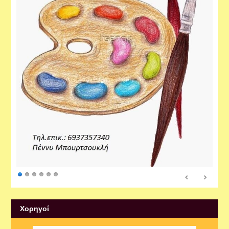
Xορηγοί