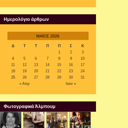
Παρουσίαση βιβλίου
17 Απριλίου 2026
Ημερολόγιο άρθρων
ΜΆΙΟΣ 2026
Δ
Τ
Τ
Π
Π
Σ
Κ
1
2
3
4
5
6
7
8
9
10
11
12
13
14
15
16
17
18
19
20
21
22
23
24
25
26
27
28
29
30
31
« Απρ
Ιούν »
Φωτογραφικά Άλμπουμ