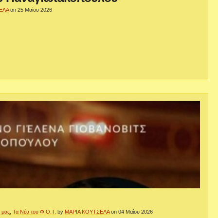
ΕΛΑ
on 25 Μαΐου 2026
 μας
,
Τα Νέα του Φ.Ο.Τ.
by
ΜΑΡΙΑ ΚΟΥΤΣΕΛΑ
on 04 Μαΐου 2026