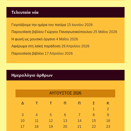
Τελευταία νέα
Γιορτάζουμε την ημέρα του πατέρα
15 Ιουνίου 2026
Παρουσίαση βιβλίου Γιώργου Παναγιωτακόπουλου
25 Μαΐου 2026
Η φωνή ως μουσικό όργανο
4 Μαΐου 2026
Αφιέρωμα στη λαϊκή παράδοση
28 Απριλίου 2026
Παρουσίαση βιβλίου
17 Απριλίου 2026
Ημερολόγιο άρθρων
ΑΎΓΟΥΣΤΟΣ 2026
Δ
Τ
Τ
Π
Π
Σ
Κ
1
2
3
4
5
6
7
8
9
10
11
12
13
14
15
16
17
18
19
20
21
22
23