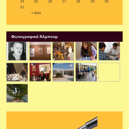
24
25
26
27
28
29
30
31
« Ιούν
Φωτογραφικά Άλμπουμ