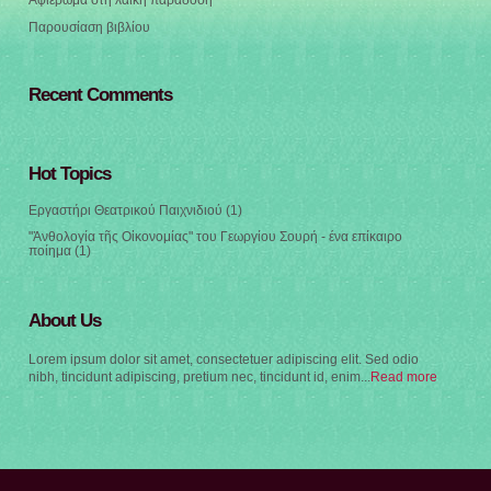
Αφιέρωμα στη λαϊκή παράδοση
Παρουσίαση βιβλίου
Recent Comments
Hot Topics
Εργαστήρι Θεατρικού Παιχνιδιού
(1)
"Ἀνθολογία τῆς Οἰκονομίας" του Γεωργίου Σουρή - ένα επίκαιρο
ποίημα
(1)
About Us
Lorem ipsum dolor sit amet, consectetuer adipiscing elit. Sed odio
nibh, tincidunt adipiscing, pretium nec, tincidunt id, enim...
Read more