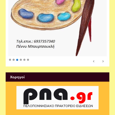
Xορηγοί