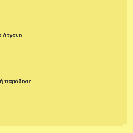
ό όργανο
κή παράδοση