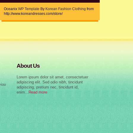
Oceanix
WP Template
By
Korean Fashion Clothing
from
http://www.koreandresses.com/store/
About Us
Lorem ipsum dolor sit amet, consectetuer
adipiscing elit. Sed odio nibh, tincidunt
γίου
adipiscing, pretium nec, tincidunt id,
enim...
Read more