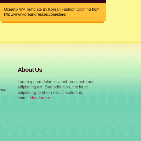
Oceanix
WP Template
By
Korean Fashion Clothing
from
http://www.koreandresses.com/store/
About Us
Lorem ipsum dolor sit amet, consectetuer
adipiscing elit. Sed odio nibh, tincidunt
γίου
adipiscing, pretium nec, tincidunt id,
enim...
Read more