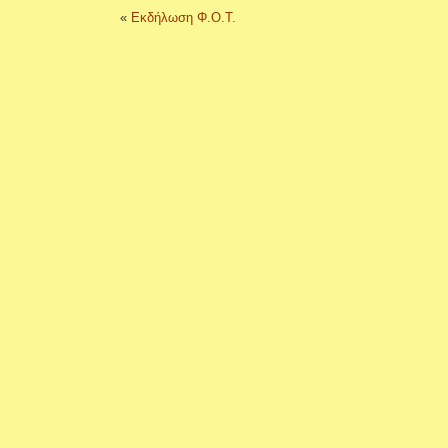
«
Εκδήλωση Φ.Ο.Τ.