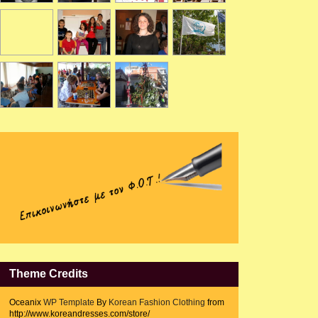
Theme Credits
Oceanix
WP Template
By
Korean Fashion Clothing
from
http://www.koreandresses.com/store/