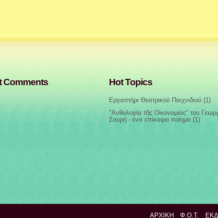
t Comments
Hot Topics
Εργαστήρι Θεατρικού Παιχνιδιού
(1)
"Ἀνθολογία τῆς Οἰκονομίας" του Γεωρ
Σουρή - ένα επίκαιρο ποίημα
(1)
ΑΡΧΙΚΉ
Φ.Ο.Τ.
ΕΚΔ