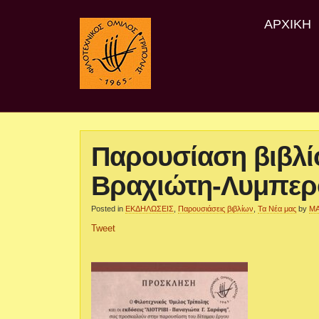
ΑΡΧΙΚΉ
Παρουσίαση βιβλί
Βραχιώτη-Λυμπε
Posted in
ΕΚΔΗΛΩΣΕΙΣ
,
Παρουσιάσεις βιβλίων
,
Τα Νέα μας
by
ΜΑ
Tweet