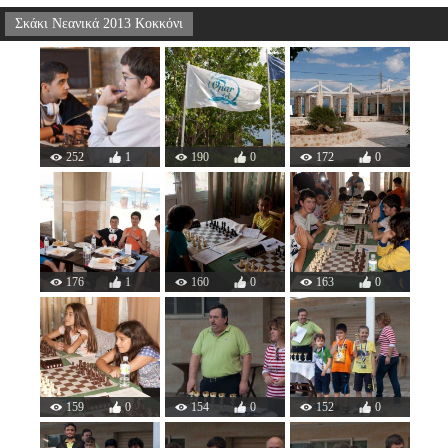
Σκάκι Νεανικά 2013 Κοκκόνι
252
1
190
0
172
0
176
1
160
0
163
0
159
0
154
0
152
0