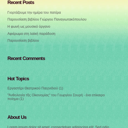
Recent Posts
Γιορτάζουμε την ημέρα του πατέρα
Παρουσίαση βιβλίου Γιώργου Παναγιωτακόπουλου
Η φωνή ως μουσικό όργανο
Αφιέρωμα στη λαϊκή παράδοση
Παρουσίαση βιβλίου
Recent Comments
Hot Topics
Εργαστήρι Θεατρικού Παιχνιδιού
(1)
"Ἀνθολογία τῆς Οἰκονομίας" του Γεωργίου Σουρή - ένα επίκαιρο
ποίημα
(1)
About Us
Lorem ipsum dolor sit amet, consectetuer adipiscing elit. Sed odio