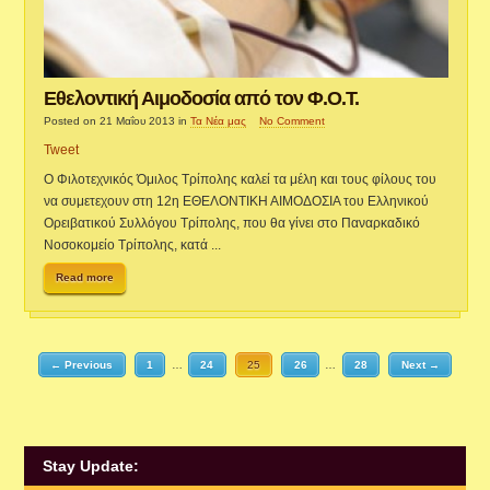
Εθελοντική Αιμοδοσία από τον Φ.Ο.Τ.
Posted on 21 Μαΐου 2013
in
Τα Νέα μας
No Comment
Tweet
O Φιλοτεχνικός Όμιλος Τρίπολης καλεί τα μέλη και τους φίλους τoυ
να συμετεχουν στη 12η ΕΘΕΛΟΝΤΙΚΗ ΑΙΜΟΔΟΣΙΑ του Ελληνικού
Ορειβατικού Συλλόγου Τρίπολης, που θα γίνει στο Παναρκαδικό
Νοσοκομείο Τρίπολης, κατά ...
Read more
← Previous
1
…
24
25
26
…
28
Next →
Stay Update: