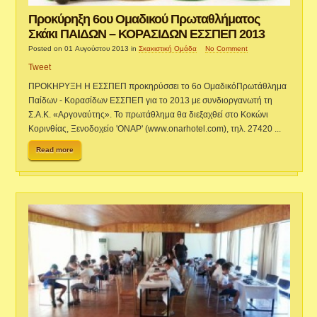
Προκύρηξη 6ου Ομαδικού Πρωταθλήματος
Σκάκι ΠΑΙΔΩΝ – ΚΟΡΑΣΙΔΩΝ ΕΣΣΠΕΠ 2013
Posted on 01 Αυγούστου 2013
in
Σκακιστική Ομάδα
No Comment
Tweet
ΠΡΟΚΗΡΥΞΗ Η ΕΣΣΠΕΠ προκηρύσσει το 6ο ΟμαδικόΠρωτάθλημα
Παίδων - Κορασίδων ΕΣΣΠΕΠ για το 2013 με συνδιοργανωτή τη
Σ.Α.Κ. «Αργοναύτης». Το πρωτάθλημα θα διεξαχθεί στο Κοκώνι
Κορινθίας, Ξενοδοχείο 'ΟΝΑΡ' (www.onarhotel.com), τηλ. 27420 ...
Read more