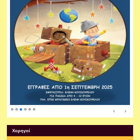
Xορηγοί